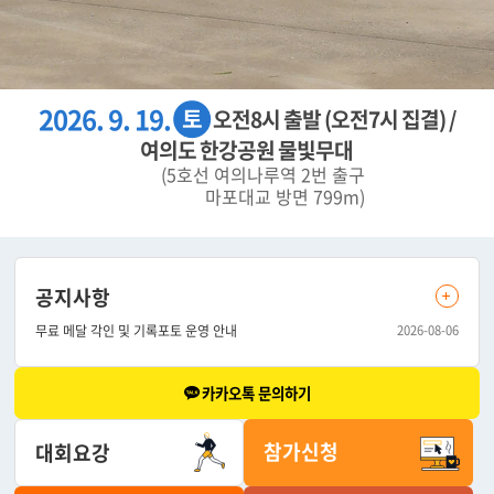
2026. 9. 19.
토
오전8시 출발 (오전7시 집결) /
여의도 한강공원 물빛무대
(5호선 여의나루역 2번 출구
마포대교 방면 799m)
공지사항
무료 메달 각인 및 기록포토 운영 안내
2026-08-06
카카오톡 문의하기
참가신청
대회요강